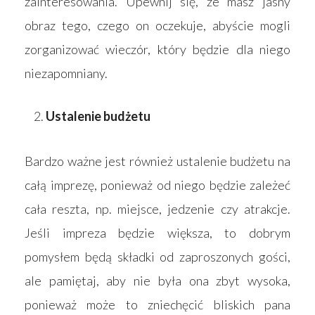
zainteresowania. Upewnij się, że masz jasny
obraz tego, czego on oczekuje, abyście mogli
zorganizować wieczór, który będzie dla niego
niezapomniany.
Ustalenie budżetu
Strona główna
Produkty
Bardzo ważne jest również ustalenie budżetu na
całą imprezę, ponieważ od niego będzie zależeć
Wyszukiwarka sk
Materace
cała reszta, np. miejsce, jedzenie czy atrakcje.
Blog
Łóżka
Jeśli impreza będzie większa, to dobrym
Kontakt
Akcesoria
pomysłem będą składki od zaproszonych gości,
ale pamiętaj, aby nie była ona zbyt wysoka,
ponieważ może to zniechęcić bliskich pana